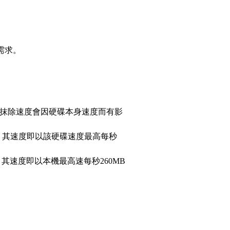
需求。
。對拷及抹除速度會因硬碟本身速度而有影
除，其速度即以該硬碟速度最高每秒
，其速度即以本機最高速每秒260MB