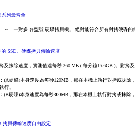
品系列最齊全
 ～ 一對多 各型號 硬碟拷貝機。 絕對能符合所有對拷硬碟的
佳的 SSD、硬碟拷貝傳輸速度
拷及抹除速度，實測值達每秒 260 MB ( 每分鐘15.6GB )
：(A硬碟)本身速度為每秒120MB，那在本機上執行對拷或抹
B執行。
：(B硬碟)本身速度為每秒300MB，那在本機上執行對拷或抹除
SB 拷貝傳輸速度自由設定