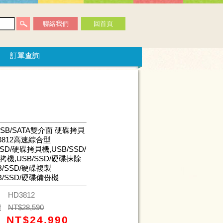
聯絡我們
回首頁
訂單查詢
USB/SATA雙介面 硬碟拷貝
3812高速綜合型
SSD/硬碟拷貝機,USB/SSD/
拷機,USB/SSD/硬碟抹除
B/SSD/硬碟複製
B/SSD/硬碟備份機
碼
HD3812
價
NT$
28,590
NT$
24,990
價