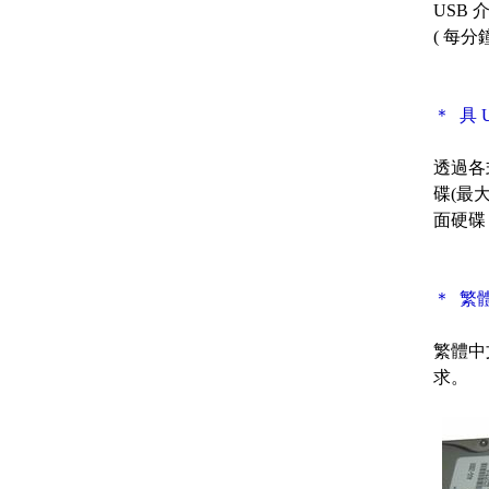
USB 
( 每分鐘
＊ 具
透過各式
碟(最大
面硬碟
＊ 繁
繁體中
求。