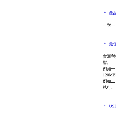
＊ 產
一對一
＊ 最
實測對
響。
例如一
120M
例如二
執行。
＊ U