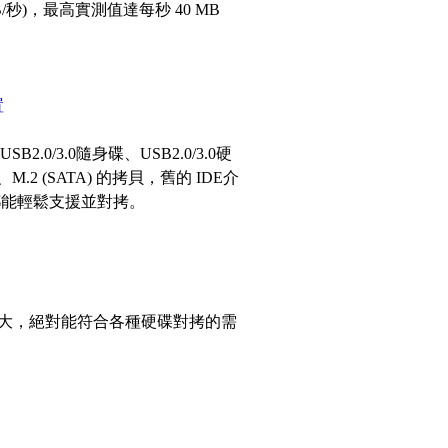
B/秒)，最高實測值達每秒 40 MB
置
0/3.0隨身碟、USB2.0/3.0硬
、M.2 (SATA) 的拷貝，舊的 IDE介
憶卡都能輕鬆支援並對拷。
大，絕對能符合各種硬碟對拷的需