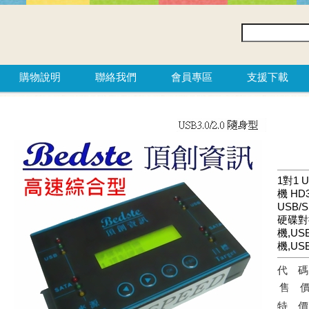
購物說明
聯絡我們
會員專區
支援下載
1對1 
機 HD
USB/
硬碟對
機,US
機,US
代
售
特