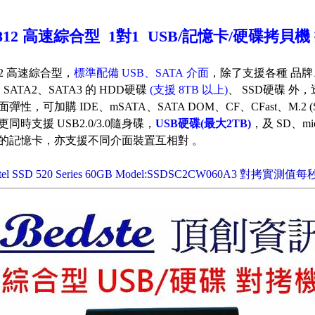
812 高速綜合型 1對1 USB
/記憶卡/
硬碟拷貝機
12 高速綜合型，
標準配備 USB、SATA 介面
，除了支援各種 品牌、容量 
、SATA2、SATA3 的 HDD硬碟
(支援 8TB 以上)
、 SSD硬碟 外
，
面彈性，
可加購 IDE、mSATA、SATA DOM、CF、CFast、M.2 (
更同時支援 USB2.0/3.0隨身碟，
USB硬碟(最大2TB)
，及 SD、mi
的記憶卡，亦支援不同介面裝置互相對 。
tel SSD 520 Series 60GB Model:SSDSC2CW060A3 對拷實測值每