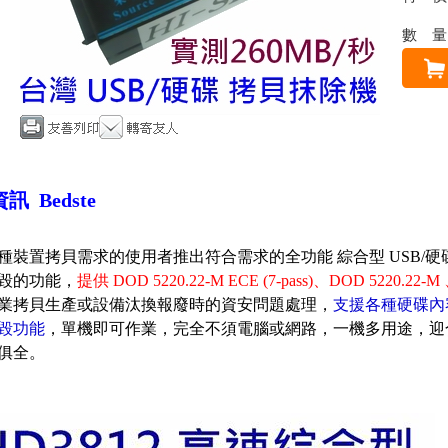
數
訊 Bedste
種裝置拷貝需求的使用者
推出符合需求的全功能 綜合型 USB/
毀的功能，
提供 DOD 5220.22-M ECE (7-pass)、
DOD 5220.2
業拷貝生產或設備汰換報廢時的資安問題處理，
支援各種硬碟內
毀功能
，單機即可作業，完全不須電腦或網路，一機多用途，迎
俱全。