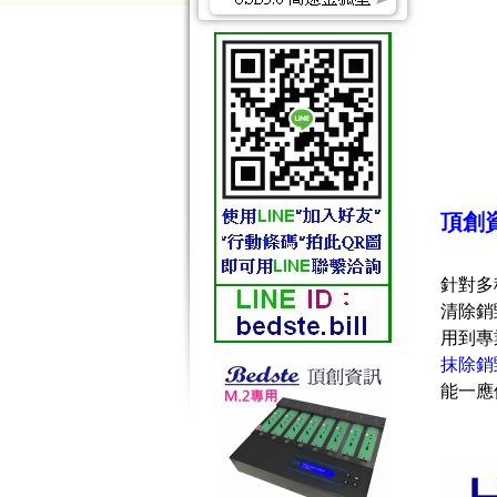
頂創資
針對多
清除銷
用到專
抹除銷
能一應