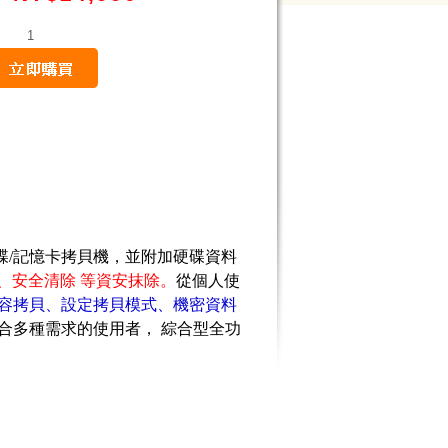
量
硬碟/記憶卡拷貝機，並
附加硬碟資料
2-M 、安全清除 等資安抹除。
從個人使
容拷貝、設定拷貝模式、機密資料
合多種需求的使用者， 綜合型全功