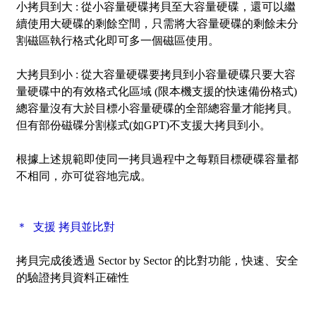
小拷貝到大 :
從小容量硬碟拷貝至大容量硬碟，還可以繼
續使用大硬碟的剩餘空間，只需將大容量硬碟的剩餘未分
割磁區執行格式化即可多一個磁區使用。
大拷貝到小 :
從大容量硬碟要拷貝到小容量硬碟只要大容
量硬碟中的有效格式化區域 (限本機支援的快速備份格式)
總容量沒有大於目標小容量硬碟的全部總容量才能拷貝。
但有部份磁碟分割樣式(如GPT)不支援大拷貝到小。
根據上述規範即使同一拷貝過程中之每顆目標硬碟容量都
不相同，亦可從容地完成
。
＊ 支援 拷貝並比對
拷貝完成後透過
Sector by Sector
的比對功能，快速、安全
的驗證拷貝資料正確性