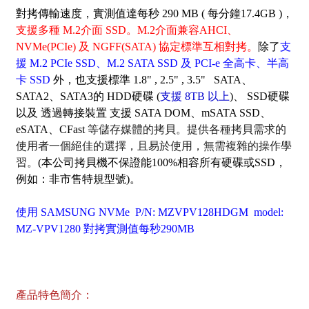
對拷傳輸速度，實測值達每秒 290 MB ( 每分鐘17.4GB )，
支援多種 M.2介面 SSD。M.2介面兼容AHCI、
NVMe(PCIe) 及 NGFF(SATA) 協定標準互相對拷。
除了
支
援 M.2 PCIe SSD、M.2 SATA SSD 及 PCI-e 全高卡、半高
卡 SSD
外，也支援標準 1.8" , 2.5" , 3.5" SATA、
SATA2、SATA3的 HDD硬碟 (
支援 8TB 以上
)、 SSD硬碟
以及 透過轉接裝置 支援 SATA DOM、mSATA SSD、
eSATA、CFast
等儲存媒體的拷貝。提供各種拷貝需求的
使用者一個絕佳的選擇，且易於使用，無需複雜的操作學
習。
(本公司拷貝機不保證能100%相容所有硬碟或SSD，
例如：非市售特規型號)。
使用 SAMSUNG NVMe P/N: MZVPV128HDGM model:
MZ-VPV1280 對拷實測值每秒290MB
產品特色簡介：