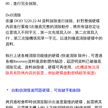
00，進行完全抹除。
DoD清除
依據 DOD 5220.22-M 資料抹除進行抹除。針對整個硬碟
內容進行重複3次徹底完整的清除動作，將所有儲存定址
位置填入不同字元，第一次先填寫入00，第二次填寫入
FF，第三次隨機填寫單一字元。以達到徹底清除硬碟中的
資料。
執行上述各種清除功能後的硬碟 (快速清除 除外)，可透過
各種Recovery資料復原軟體作驗證，茲證明資料已被徹底
清除完成。資料抹除後，硬碟可再使用。
(此機器無法清
除具有防拷內容的裝置，例如硬碟啟動密碼鎖等保護)
＊ 自動偵測慢速問題硬碟，可按鍵手動剔除
拷貝過程會即時偵測並顯示出速度最慢的硬碟，如需將其
剔除，只需將主機上的(上下鍵)同時按住3秒後放開，即可