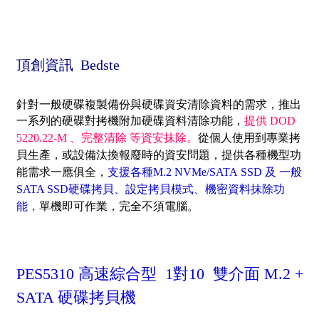
頂創資訊 Bedste
針對一般硬碟複製備份與硬碟資安清除資料的需求，推出
一系列的硬碟對拷機附加硬碟資料清除功能
，
提供
DOD
5220.22-M 、完整清除 等資安抹除。
從個人使用到專業拷
貝生產，或設備
汰換報廢時的資安問題，提供
各種機型功
能需求一應俱全，
支援各種M.2 NVMe/SATA SSD 及 一般
SATA SSD硬碟拷貝、設定拷貝模式、機密資料抹除功
能
，
單機即可作業，完全不須電腦
。
PES5310 高速綜合型 1對10 雙介面 M.2 +
SATA 硬碟拷貝機