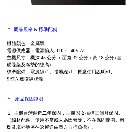
＊ 商品規格 & 標準配備
機體顏色：金屬黑
電源供應器：電源輸入: 110 ~ 240V AC
主機尺寸：機深 48 公分 x 面寬 35 公分 x 高 18 公分 (含
硬碟架及腳墊的總高)
標準配備：電源線x1、接地線x1、原廠使用說明x1、
SATA 連接線x8條
＊ 產品保固說明
１. 主機台灣製造二年保固，主機 M.2 插槽三個月保固。
（線材配件、使用不當或人為因素等，不在保固範圍。離
島及境外地區往返運送由買方自行負擔）。