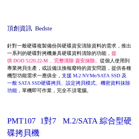
頂創資訊 Bedste
針
對一般硬碟複製備份與硬碟資安清除資料的需求，推出
一系列的硬碟對拷機兼具硬碟資料清除的功能
，
提
供
DOD 5220.22-M 、完整清除 資安抹除。
從個人使用到
專業拷貝生產，或設備
汰換報廢時的資安問題，提供
各種
機型功能需求一應俱全，
支援 M.2 NVMe/SATA SSD 及
一般 SATA SSD硬碟拷貝、設定拷貝模式、機密資料抹除
功能
，
單機即可作業，完全不須電腦
。
PMT107 1對7 M.2/SATA 綜合型硬
碟拷貝機