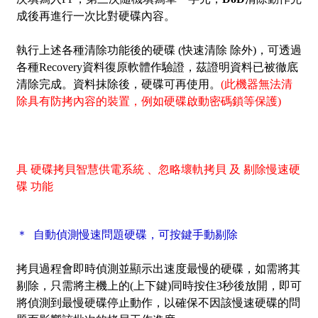
成後再進行一次比對硬碟內容。
執行上述各種清除功能後的硬碟 (快速清除 除外)，可透過
各種Recovery資料復原軟體作驗證，茲證明資料已被徹底
清除完成。資料抹除後，硬碟可再使用。
(此機器無法清
除具有防拷內容的裝置，例如硬碟啟動密碼鎖等保護)
具 硬碟拷貝智慧供電系統 、忽略壞軌拷貝 及 剔除慢速硬
碟 功能
＊ 自動偵測慢速問題硬碟，可按鍵手動剔除
拷貝過程會即時偵測並顯示出速度最慢的硬碟，如需將其
剔除，只需將主機上的(上下鍵)同時按住3秒後放開，即可
將偵測到最慢硬碟停止動作，以確保不因該慢速硬碟的問