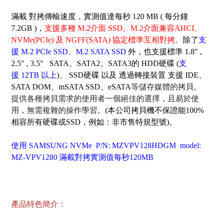
滿載 對拷傳輸速度，實測值達每秒 120 MB ( 每分鐘
7.2GB )，
支援多種 M.2介面 SSD。M.2介面兼容AHCI、
NVMe(PCIe) 及 NGFF(SATA) 協定標準互相對拷。
除了
支
援 M.2 PCIe SSD、M.2 SATA SSD
外，也支援標準 1.8" ,
2.5" , 3.5" SATA、SATA2、SATA3的 HDD硬碟 (
支
援 12TB 以上
)、 SSD硬碟 以及 透過轉接裝置 支援 IDE、
SATA DOM、mSATA SSD、eSATA
等儲存媒體的拷貝。
提供各種拷貝需求的使用者一個絕佳的選擇，且易於使
用，無需複雜的操作學習。
(本公司拷貝機不保證能100%
相容所有硬碟或SSD，例如：非市售特規型號)。
使用 SAMSUNG NVMe P/N: MZVPV128HDGM model:
MZ-VPV1280 滿載對拷實測值每秒120MB
產品特色簡介：