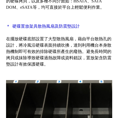
的硬碟拷貝，以及多種不同介面如：mSATA、SATA
DOM、eSATA等，均可直接於平台上輕鬆便利作業。
＊ 硬碟置放架具散熱風扇及防震墊設計
在擺放硬碟底部設置了大型散熱風扇，藉由平台散熱孔的
設計，將冷風沿硬碟表面持續吹拂，達到利用機台本身散
熱機制即可有效的排除硬碟所產生的廢熱。避免長時間的
拷貝或抹除導致硬碟過熱故障或資料錯誤，置放架含防震
墊設計有效保護硬碟。