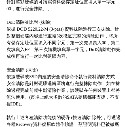
針對整顆硬碟的可讀寫資料儲存定址位置填入單一字元
00，進行完全抹除。。
DoD清除並比對 (抹除)
依據 DOD 5220.22-M (3-pass) 資料抹除進行三次抹除。針
對整個硬碟內容進行重複3次徹底完整的清除動作，將所
有儲存定址位置填入不同字元，第一次先填寫入00，第二
次填寫入FF，第三次隨機填寫單一字元，
DoD
清除動作完
成後再進行一次比對硬碟內容。
安全清除 (抹除)
依據硬碟或SSD內建的安全清除命令執行資料清除方式，
安全清除
是針對硬碟邏輯區塊進行完整抹除動作，如在抹
除過程完成前就中斷清除作業，該硬碟在任何裝置上都將
無法使用。(市場上絕大多數的SATA硬碟都能支援，不支
援IDE)。
執行上述各種清除功能後的硬碟 (快速清除 除外)，可透過
各種Recovery資料復原軟體作驗證，茲證明資料已被徹底