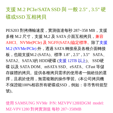
支援 M.2 PCIe/SATA SSD 與 一般 2.5" , 3.5" 硬
碟或SSD 互相拷貝
PES203 對拷傳輸速度，實測值達每秒 287~358 MB，
支援
多種 M.2 尺寸，
支援 M,2 及 SATA 介面互相拷貝，
兼容
AHCI、NVMe(PCIe) 及 NGFF(SATA)協定標準。
除了
支援
M.2 (NVMe/PCIe)
外，透過 SATA 轉接座及各種介面轉接
板，也能支援M.2 (SATA)、
標準 1.8" , 2.5" , 3.5" SATA、
SATA2、SATA3的 HDD硬碟 (
支援 12TB 以上
)、 SSD硬
碟 以及 SATA DOM、mSATA SSD、eSATA、CFast 等儲
存媒體的拷貝。提供各種拷貝需求的使用者一個絕佳的選
擇，且易於使用，無需複雜的操作學習。(本公司拷貝機
不保證能100%相容所有硬碟或SSD，例如：非市售特規型
號)。
使用 SAMSUNG NVMe P/N: MZVPV128HDGM model:
MZ-VPV1280 對拷實測值 每秒 287~358MB