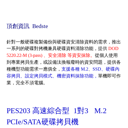
頂創資訊 Bedste
針對一般硬碟複製備份與硬碟資安清除資料的需求，推出
一系列的硬碟對拷機兼具硬碟資料清除功能
，
提供
DOD
5220.22-M (3-pass) 、安全清除 等資安抹除。
從個人使用
到專業拷貝生產，或設備
汰換報廢時的資安
問題，提供
各
種機型功能需求一應俱全，
支援各種 M.2
、
SSD、硬碟內
容拷貝、設定拷貝模式、機密資料抹除功能
，
單機即可作
業，完全不須電腦
。
PES203 高速綜合型 1對3 M.2
PCIe/SATA硬碟拷貝機