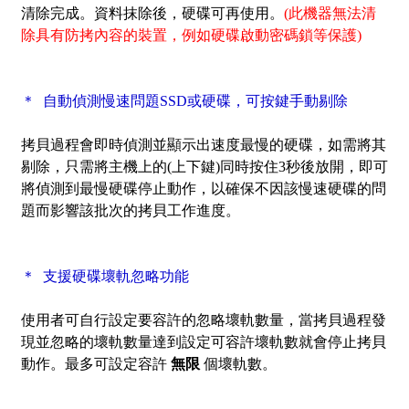
清除完成。資料抹除後，硬碟可再使用。
(此機器無法清
除具有防拷內容的裝置，例如硬碟啟動密碼鎖等保護)
＊ 自動偵測慢速問題SSD或硬碟，可按鍵手動剔除
拷貝過程會即時偵測並顯示出速度最慢的硬碟，如需將其
剔除，只需將主機上的(上下鍵)同時按住3秒後放開，即可
將偵測到最慢硬碟停止動作，以確保不因該慢速硬碟的問
題而影響該批次的拷貝工作進度。
＊ 支援硬碟壞軌忽略功能
使用者可自行設定要容許的忽略壞軌數量，當拷貝過程發
現並忽略的壞軌數量達到設定可容許壞軌數就會停止拷貝
動作。最多可設定容許
無限
個壞軌數。