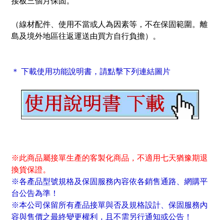
接板三個月保固。
（線材配件、使用不當或人為因素等，不在保固範圍。離
島及境外地區往返運送由買方自行負擔）。
＊ 下載使用功能說明書，請點擊下列連結圖片
※此商品屬接單生產的客製化商品，不適用七天猶豫期退
換貨保證。
※各產品型號規格及保固服務內容依各銷售通路、網購平
台公告為準！
※本公司保留所有產品接單與否及規格設計、保固服務內
容與售價之最終變更權利，且不需另行通知或公告！