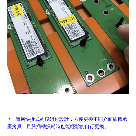
＊ 簡易快拆式的模組化設計，方便更換不同介面插槽承
座拷貝，且於插槽損耗時也能輕鬆的自行更換。