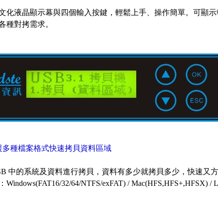
文化液晶顯示幕與四個輸入按鍵，輕鬆上手、操作簡單。可顯示
各種對拷需求。
援多種檔案格式快速拷貝資料區域
SB 中的系統及資料進行拷貝，資料有多少就拷貝多少，快速又
ndows(FAT16/32/64/NTFS/exFAT) / Mac(HFS,HFS+,HFSX) / Linu