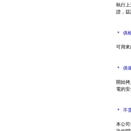
執行上
證，茲
＊ 俱
可用來篩
＊ 俱
開始拷
電的安
＊ 不
本公司