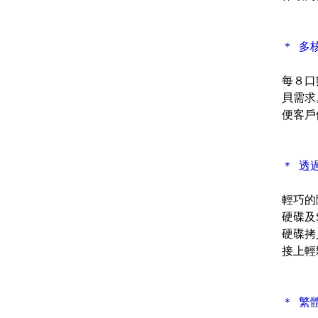
＊ 多
每８口
貝需求
便客戶
＊ 透
輕巧的
硬碟及S
硬碟拷
接上輕
＊ 繁