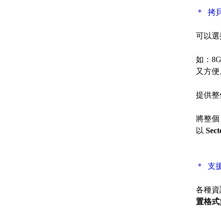
＊ 拷
可以選
如：8
又方便
提供整個
將整個
以
Sect
＊ 支
各種資
置格式