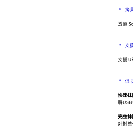
＊ 拷
透過
Se
＊ 支
支援Ｕ
＊ 俱
快速抹
將US
完整
抹
針對整