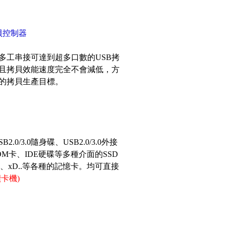
貝控制器
多工串接可達到超多口數的USB拷
且拷貝效能速度完全不會減低，方
的拷貝生產目標。
3.0隨身碟、USB2.0/3.0外接
 DOM卡、IDE硬碟等多種介面的SSD
S、xD..等各種的記憶卡。均可直接
讀卡機)