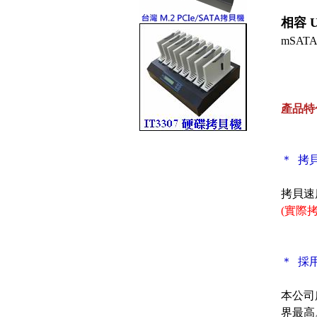
相容 U
mSA
產品特
＊ 拷
拷貝速
(實際
＊ 採
本公司所
界最高