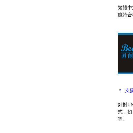
繁體中
能符合
＊ 支
針對U
式，如：Wi
等。