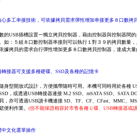
核心多工串接技術，可依據拷貝需求彈性增加串接更多８口數拷
數的USB插槽設置一獨立拷貝控制器，藉由控制器與控制器間的
。如：５組８口數控制器串接則可以執行１對３９的拷貝數量，
依據拷貝的需求自行彈性增加更多８口數拷貝控制器，達成大量
過轉接器可支援多種硬碟、SSD及各種的記憶卡
隨身型開放式設計，方便攜帶隨時可用。本機可同時用於各種 USB2.0/
SD，或透過USB轉接器連接 M.2 SSD、mSATA SSD、SATA
貝，亦可透過USB讀卡機連接 SD、TF、CF、CFast、MMC、M
鬆便利作業。
(但不能保證相容於市售各種Ｕ碟、USB轉接器或
體中文化選單操作