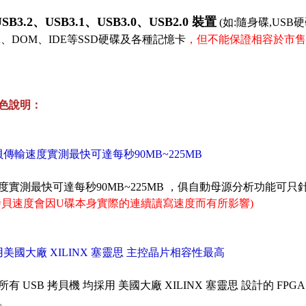
SB3.2、USB3.1、USB3.0、USB2.0 裝置
(如:隨身碟,USB
TA、DOM、IDE等SSD硬碟及各種記憶卡
，但不能保證相容於市售
色說明：
貝傳輸速度實測最快可達每秒90MB~225MB
度實測最快可達每秒90MB~225MB ，俱自動母源分析功能可
拷貝速度會因U碟本身實際的連續讀寫速度而有所影響)
用美國大廠 XILINX 塞靈思 主控晶片相容性最高
有 USB 拷貝機 均採用 美國大廠 XILINX 塞靈思 設計的 FP
。