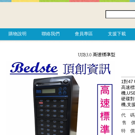
購物說明
聯絡我們
會員專區
支援下載
1對47 
高速標
機,US
硬碟對
機,支援U
代
售
特