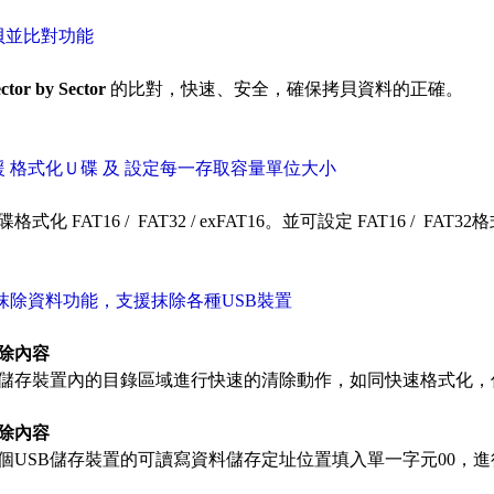
貝並比對功能
ctor by Sector
的比對，快速、安全，確保拷貝資料的正確。
援 格式化Ｕ碟 及 設定每一存取容量單位大小
碟格式化
FAT16 /
FAT32 /
ex
FAT16
。
並可
設定
FAT16 /
FAT3
抹除資料功能，支援抹除各種USB裝置
除內容
B儲存裝置內的目錄區域進行快速的清除動作，如同快速格式化
除內容
個USB儲存裝置的可讀寫資料儲存定址位置填入單一字元00，