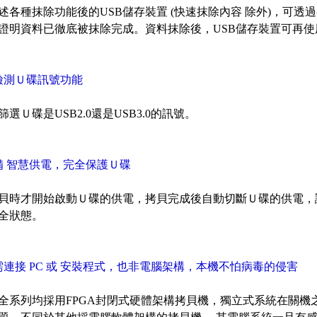
述各種
抹除
功能後的USB儲存裝置 (快速
抹除內容
除外)，可透過各
證明資料已徹底被
抹除
完成。資料抹除後，USB儲存裝置可再使
檢測Ｕ碟
訊號功能
選Ｕ碟是USB2.0還是USB3.0的訊號。
備 智慧供電，完全保護Ｕ碟
貝時才開始啟動Ｕ碟的供電，拷貝完成後自動切斷Ｕ碟的供電，
全狀態。
需連接 PC 或 安裝程式，也非電腦架構，本機不怕病毒的侵害
全系列均採用FPGA封閉式硬體架構拷貝機，獨立式系統在關機