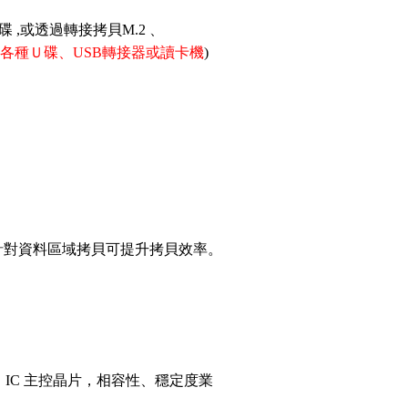
硬碟 ,或透過轉接拷貝M.2 、
各種Ｕ碟、USB轉接器或讀卡機
)
只針對資料區域拷貝可提升拷貝效率。
GA IC 主控晶片，相容性、穩定度業