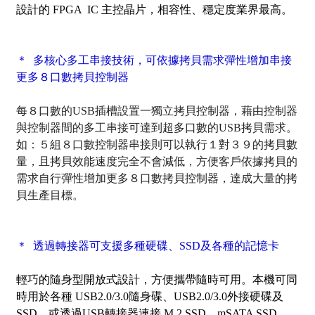
設計的 FPGA IC 主控晶片，相容性、穩定度業界最高。
＊ 多核心多工串接技術，可依據拷貝需求彈性增加串接
更多８口數拷貝控制器
每８口數的USB插槽設置一獨立拷貝控制器，藉由控制器
與控制器間的多工串接可達到超多口數的USB拷貝需求。
如：５組８口數控制器串接則可以執行１對３９的拷貝數
量，且拷貝效能速度完全不會減低，方便客戶依據拷貝的
需求自行彈性增加更多８口數拷貝控制器，達成大量的拷
貝生產目標。
＊ 透過轉接器可支援多種硬碟、SSD及各種的記憶卡
輕巧的隨身型開放式設計，方便攜帶隨時可用。本機可同
時用於各種 USB2.0/3.0隨身碟、USB2.0/3.0外接硬碟及
SSD，或透過USB轉接器連接 M.2 SSD、mSATA SSD、