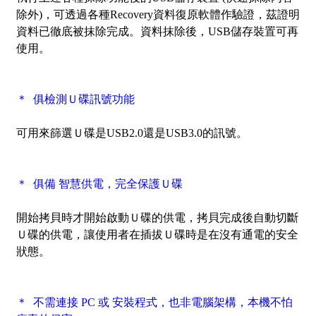
除外)，可透過各種Recovery資料復原軟體作驗證，茲證明
資料已徹底被
抹除
完成。資料抹除後，USB儲存裝置可再
使用。
＊ 俱檢測Ｕ碟
訊號功能
可用來篩選Ｕ碟是USB2.0還是USB3.0的訊號。
＊ 俱備 智慧供電，完全保護Ｕ碟
開始拷貝時才開始啟動Ｕ碟的供電，拷貝完成後自動切斷
Ｕ碟的供電，讓使用者在插拔Ｕ碟時是在沒有通電的安全
狀態。
＊ 不需連接 PC 或 安裝程式，也非電腦架構，本機不怕