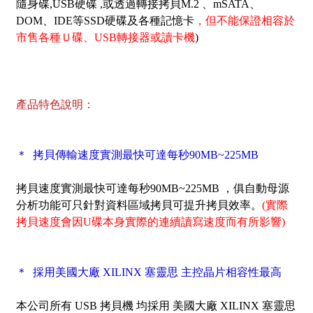
隨身碟,USB硬碟 ,或透過轉接拷貝M.2 、mSATA、
DOM、IDE等SSD硬碟及各種記憶卡
，但不能保證相容於
市售各種Ｕ碟、USB轉接器或讀卡機
)
產品特色說明：
＊ 拷貝傳輸速度實測最快可達每秒90MB~225MB
拷貝速度實測最快可達每秒90MB~225MB ，俱自動母源
分析功能可只針對資料區域拷貝可提升拷貝效率。
(實際
拷貝速度會因U碟本身實際的連續讀寫速度而有所影響)
＊ 採用美國大廠 XILINX 塞靈思 主控晶片相容性最高
本公司所有 USB 拷貝機 均採用 美國大廠 XILINX 塞靈思