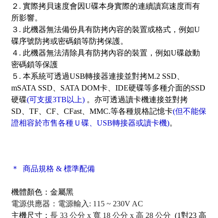
２. 實際拷貝速度會因U碟本身實際的連續讀寫速度而有
所影響。
３. 此機器無法備份具有防拷內容的裝置或格式，例如U
碟序號防拷或密碼鎖等防拷保護。
４. 此機器無法清除具有防拷內容的裝置，例如U碟啟動
密碼鎖等保護
５. 本系統可透過USB轉接器連接並對拷M.2 SSD、
mSATA SSD、SATA DOM卡、IDE硬碟等多種介面的SSD
硬碟
(可支援3TB以上)
。亦可透過讀卡機連接並對拷
SD、TF、CF、CFast、MMC.等各種規格記憶卡
(但不能保
證相容於市售各種Ｕ碟、USB轉接器或讀卡機)
。
＊ 商品規格 & 標準配備
機體顏色：金屬黑
電源供應器：電源輸入: 115 ~ 230V AC
主機尺寸：
長 33 公分 x 寬 18 公分 x 高 28 公分
(1對23 高