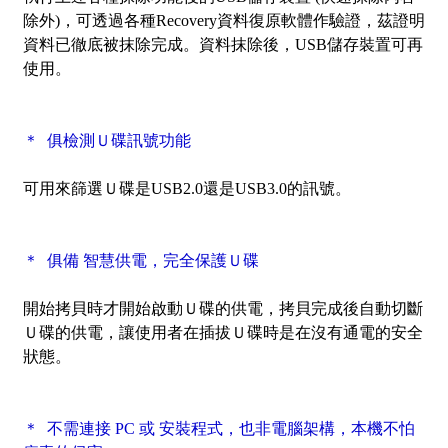
除外)，可透過各種Recovery資料復原軟體作驗證，茲證明
資料已徹底被
抹除
完成。資料抹除後，USB儲存裝置可再
使用。
＊ 俱檢測Ｕ碟
訊號功能
可用來篩選Ｕ碟是USB2.0還是USB3.0的訊號。
＊ 俱備 智慧供電，完全保護Ｕ碟
開始拷貝時才開始啟動Ｕ碟的供電，拷貝完成後自動切斷
Ｕ碟的供電，讓使用者在插拔Ｕ碟時是在沒有通電的安全
狀態。
＊ 不需連接 PC 或 安裝程式，也非電腦架構，本機不怕