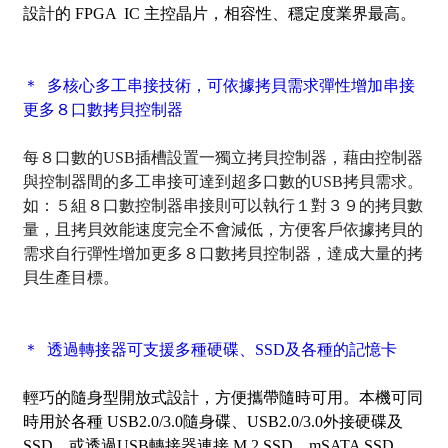
設計的 FPGA IC 主控晶片，相容性、穩定度業界最高。
＊ 多核心多工串接技術，可依據拷貝需求彈性增加串接
更多８口數拷貝控制器
每８口數的USB插槽設置一獨立拷貝控制器，藉由控制器
與控制器間的多工串接可達到超多口數的USB拷貝需求。
如：５組８口數控制器串接則可以執行１對３９的拷貝數
量，且拷貝效能速度完全不會減低，方便客戶依據拷貝的
需求自行彈性增加更多８口數拷貝控制器，達成大量的拷
貝生產目標。
＊ 透過轉接器可支援多種硬碟、SSD及各種的記憶卡
輕巧的隨身型開放式設計，方便攜帶隨時可用。本機可同
時用於各種 USB2.0/3.0隨身碟、USB2.0/3.0外接硬碟及
SSD，或透過USB轉接器連接 M.2 SSD、mSATA SSD、