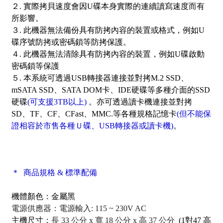
２. 實際拷貝速度會因U碟本身實際的連續讀寫速度而有
所影響。
３. 此機器無法備份具有防拷內容的裝置或格式，例如U
碟序號防拷或密碼鎖等防拷保護。
４. 此機器無法清除具有防拷內容的裝置，例如U碟啟動
密碼鎖等保護
５. 本系統可透過USB轉接器連接並對拷M.2 SSD、
mSATA SSD、SATA DOM卡、IDE硬碟等多種介面的SSD
硬碟
(可支援3TB以上)
。亦可透過讀卡機連接並對拷
SD、TF、CF、CFast、MMC.等各種規格記憶卡
(但不能保
證相容於市售各種Ｕ碟、USB轉接器或讀卡機)
。
＊ 商品規格 & 標準配備
機體顏色：金屬黑
電源供應器：電源輸入: 115 ~ 230V AC
主機尺寸：
長 33 公分 x 寬 18 公分 x 高 37 公分
(1對47 高