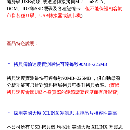
隨身碟,USB硬碟 ,或透過轉接拷貝M.2 、mSATA、
DOM、IDE等SSD硬碟及各種記憶卡
，但不能保證相容於
市售各種Ｕ碟、USB轉接器或讀卡機
)
產品特色說明：
＊ 拷貝傳輸速度實測最快可達每秒90MB~225MB
拷貝速度實測最快可達每秒90MB~225MB ，俱自動母源
分析功能可只針對資料區域拷貝可提升拷貝效率。
(實際
拷貝速度會因U碟本身實際的連續讀寫速度而有所影響)
＊ 採用美國大廠 XILINX 塞靈思 主控晶片相容性最高
本公司所有 USB 拷貝機 均採用 美國大廠 XILINX 塞靈思