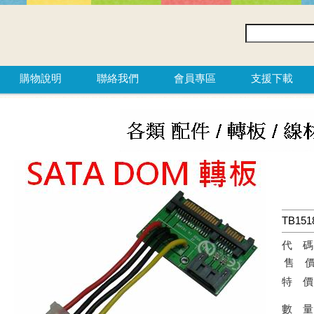
購物說明
聯絡我們
會員專區
支援下載
TB15
代
售
特
數