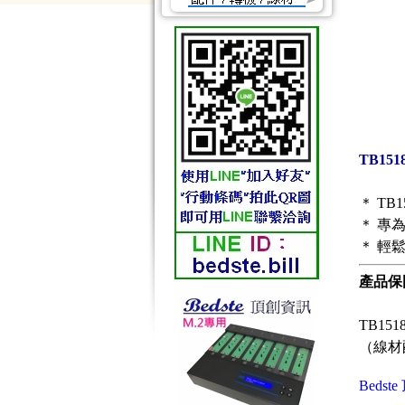
TB15
＊ T
＊ 專為
＊ 輕鬆
產品保
TB15
（線材
Beds