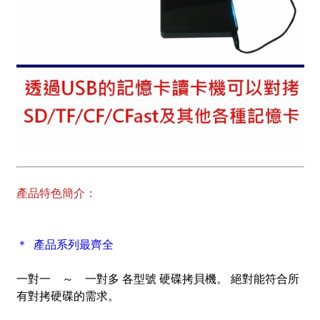
產品特色簡介：
＊ 產品系列最齊全
一對一 ～ 一對多 各型號 硬碟拷貝機。 絕對能符合所
有對拷硬碟的需求。