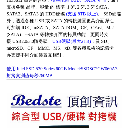
HD3812 高速綜合型，
標準配備 USB、SATA 介面
，除了
支援各種 品牌、容量 的 標準 1.8", 2.5", 3.5" SATA、
SATA2、SATA3 的 HDD硬碟
(支援 8TB 以上)
、 SSD硬碟
外
，
透過各種 USB 或 SATA 的轉接裝置更具介面彈性，
可加購 IDE、mSATA、SATA DOM、CF、CFast、M.2
(SATA)
、eSATA
等轉接介面的拷貝功能
，
更同時支
援 USB2.0/3.0隨身碟，
USB硬碟(最大2TB)
，及 SD、
microSD、CF、MMC、MS、xD..等各種規格的記憶卡，
亦支援不同介面裝置互相對 。
使用 Intel SSD 520 Series 60GB Model:SSDSC2CW060A3
對拷實測值每秒260MB