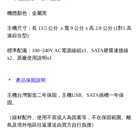
機體顏色：金屬黑
主機尺寸：長 13.5 公分 x 寬 9 公分 x 高 2.8 公分 (1對1 高
速綜合型)
標準配備：100~240V AC電源線組x1、SATA硬碟連接線
x2、原廠使用說明x1
＊
產品
保固說明
主機台灣製造二年保固，主機USB、SATA插槽一年保
固。
（線材配件、使用不當或人為因素等，不在保固範圍。離
島及境外地區往返運送由買方自行負擔）