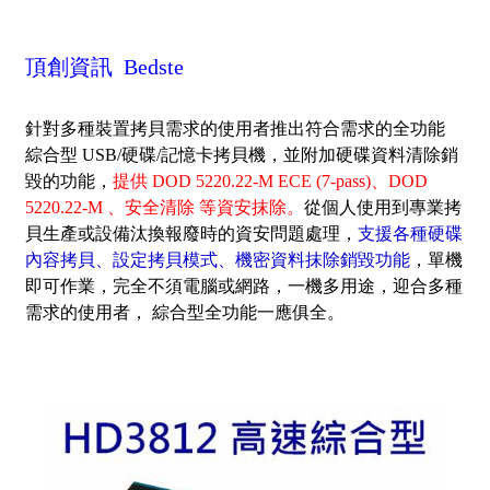
頂創資訊 Bedste
針對多
種裝置拷貝需求的使用者
推出符合需求的全功能
綜合型 USB/硬碟/記憶卡拷貝機，並
附加硬碟資料清除銷
毀的功能，
提供 DOD 5220.22-M ECE (7-pass)、
DOD
5220.22-M 、安全清除 等資安抹除。
從個人使用到專業拷
貝生產或設備汰換報廢時的資安問題處理，
支援各種硬碟
內容拷貝、設定拷貝模式、機密資料抹除銷毀功能
，單機
即可作業，完全不須電腦或網路，一機多用途，迎合多種
需求的使用者， 綜合型全功能一應俱全。