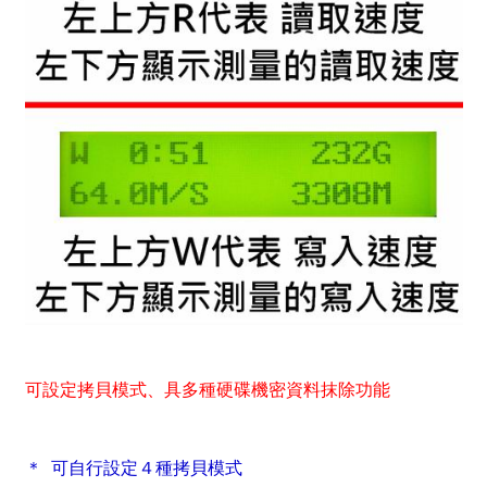
可設定拷貝模式、具多種硬碟機密資料抹除功能
＊ 可自行設定４種拷貝模式