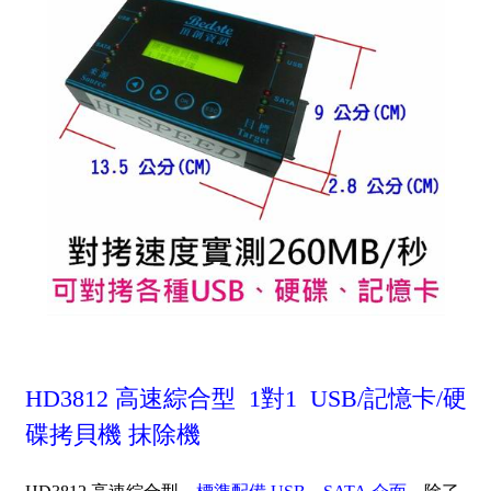
HD3812 高速綜合型 1對1 USB
/記憶卡/
硬
碟拷貝機 抹除機