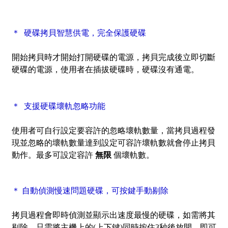
＊ 硬碟拷貝智慧供電，完全保護硬碟
開始拷貝時才開始打開硬碟的電源，拷貝完成後立即切斷
硬碟的電源，使用者在插拔硬碟時，硬碟沒有通電。
＊ 支援硬碟壞軌忽略功能
使用者可自行設定要容許的忽略壞軌數量，當拷貝過程發
現並忽略的壞軌數量達到設定可容許壞軌數就會停止拷貝
動作。最多可設定容許
無限
個壞軌數。
＊ 自動偵測慢速問題硬碟，可按鍵手動剔除
拷貝過程會即時偵測並顯示出速度最慢的硬碟，如需將其
剔除，只需將主機上的(上下鍵)同時按住3秒後放開，即可