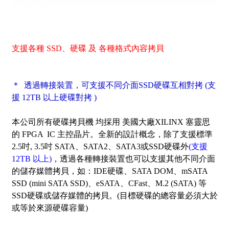
支援各種 SSD、硬碟 及 各種格式內容拷貝
＊
透過轉接裝置，可支援不同介面SSD硬碟互相對拷
(支
援
12TB
以上硬碟對拷 )
本公司所有硬碟拷貝機 均採用 美國大廠XILINX 塞靈思
的 FPGA IC 主控晶片。全新的設計概念，除了支援標準
2.5吋, 3.5吋 SATA、SATA2、SATA3或SSD硬碟外
(支援
12TB 以上)
，透過各種轉接裝置也可以支援其他不同介面
的儲存媒體拷貝，如：IDE硬碟、SATA DOM、mSATA
SSD (mini SATA SSD)、eSATA、CFast、M.2 (SATA) 等
SSD硬碟或儲存媒體的拷貝。(目標硬碟的總容量必須大於
或等於來源硬碟容量)