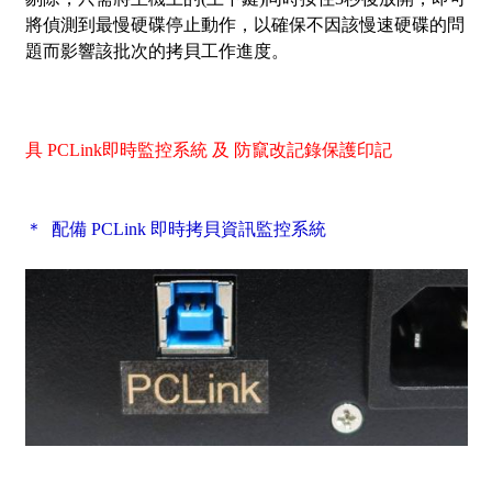
將偵測到最慢硬碟停止動作，以確保不因該慢速硬碟的問
題而影響該批次的拷貝工作進度。
具 PCLink即時監控系統 及 防竄改記錄保護印記
＊ 配備 PCLink 即時拷貝資訊監控系統