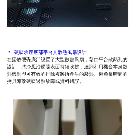
＊ 硬碟承座底部平台具散熱風扇設計
在擺放硬碟底部設置了大型散熱風扇，藉由平台散熱孔的
設計，將冷風沿硬碟表面持續吹拂，達到利用機台本身散
熱機制即可有效的排除複製所產生的廢熱。避免長時間的
拷貝導致硬碟過熱故障或資料錯誤。