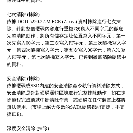
除硬碟中的資料。
七次清除 (抹除)
依據 DOD 5220.22-M ECE (7-pass) 資料抹除進行七次抹
除。針對整個硬碟內容進行重複7次寫入不同字元的徹底
完整清除動作，將所有儲存定址位置寫入不同字元，第一
次先寫入00字元，第二次寫入FF字元，第三次隨機寫入字
元，第四次隨機寫入字元，第五次寫入00字元，第六次寫
入FF字元，第七次隨機寫入字元。已達到徹底清除硬碟中
的資料。
安全清除 (抹除)
依據硬碟或SSD內建的安全清除命令執行資料清除方式，
安全清除
是針對硬碟邏輯區塊進行完整抹除動作，如在抹
除過程完成前就中斷清除作業，該硬碟在任何裝置上都將
無法使用。(市場上絕大多數的SATA硬碟都能支援，不支
援IDE)。
深度安全清除 (抹除)