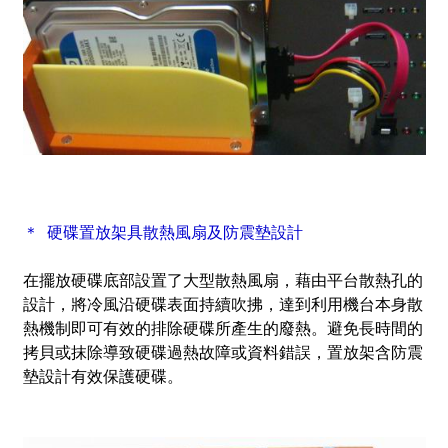
＊ 硬碟置放架具散熱風扇及防震墊設計
在擺放硬碟底部設置了大型散熱風扇，藉由平台散熱孔的
設計，將冷風沿硬碟表面持續吹拂，達到利用機台本身散
熱機制即可有效的排除硬碟所產生的廢熱。避免長時間的
拷貝或抹除導致硬碟過熱故障或資料錯誤，置放架含防震
墊設計有效保護硬碟。