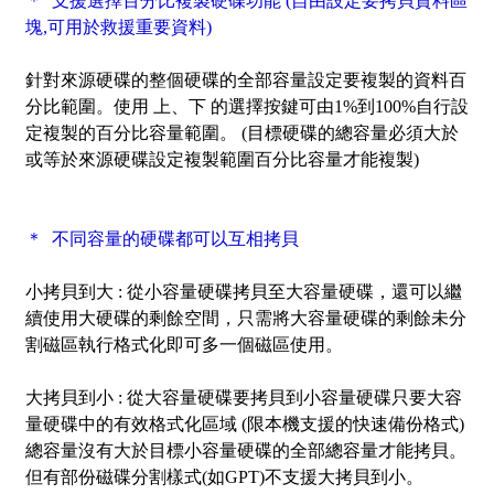
＊ 支援選擇百分比複製硬碟功能 (自由設定要拷貝資料區
塊,可用於救援重要資料)
針對來源硬碟的整個硬碟的全部容量設定要複製的資料百
分比範圍。使用 上、下 的選擇按鍵可由1%到100%自行設
定複製的百分比容量範圍。 (目標硬碟的總容量必須大於
或等於來源硬碟設定複製範圍百分比容量才能複製)
＊ 不同容量的硬碟都可以互相拷貝
小拷貝到大 :
從小容量硬碟拷貝至大容量硬碟，還可以繼
續使用大硬碟的剩餘空間，只需將大容量硬碟的剩餘未分
割磁區執行格式化即可多一個磁區使用。
大拷貝到小 :
從大容量硬碟要拷貝到小容量硬碟只要大容
量硬碟中的有效格式化區域 (限本機支援的快速備份格式)
總容量沒有大於目標小容量硬碟的全部總容量才能拷貝。
但有部份磁碟分割樣式(如GPT)不支援大拷貝到小。