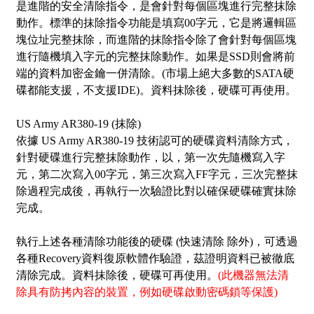
是進階的安全清除指令，是會針對每個區塊進行完整抹除
動作。標準的抹除指令功能是填寫00字元，它是將邏輯區
塊位址完整抹除，而進階的抹除指令除了會針對每個區塊
進行隨機填入字元的完整抹除動作。如果是SSD則會將前
端的資料加密金鑰一併清除。(市場上絕大多數的SATA硬
碟都能支援，不支援IDE)。資料抹除後，硬碟可再使用。
US Army AR380-19
(抹除)
依據 US Army AR380-19 技術認可的硬碟資料清除方式，
針對硬碟進行完整抹除動作，以，第一次先隨機寫入字
元，第二次寫入00字元，第三次寫入FF字元，三次完整抹
除過程完成後，再執行一次驗證比對以確保硬碟確實抹除
完成。
執行上述各種清除功能後的硬碟 (快速清除 除外)，可透過
各種Recovery資料復原軟體作驗證，茲證明資料已被徹底
清除完成。資料抹除後，硬碟可再使用。
(此機器無法清
除具有防拷內容的裝置，例如硬碟啟動密碼鎖等保護)