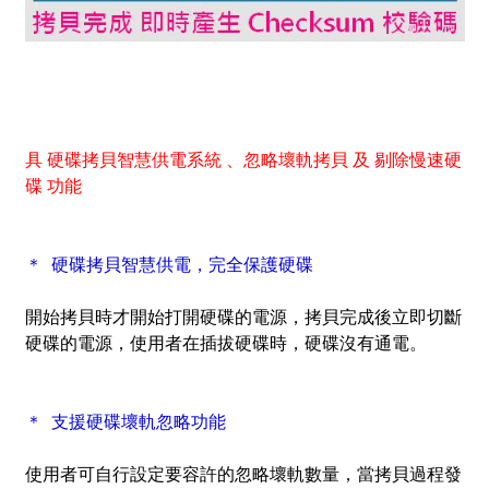
具 硬碟拷貝智慧供電系統 、忽略壞軌拷貝 及 剔除慢速硬
碟 功能
＊ 硬碟拷貝智慧供電，完全保護硬碟
開始拷貝時才開始打開硬碟的電源，拷貝完成後立即切斷
硬碟的電源，使用者在插拔硬碟時，硬碟沒有通電。
＊ 支援硬碟壞軌忽略功能
使用者可自行設定要容許的忽略壞軌數量，當拷貝過程發