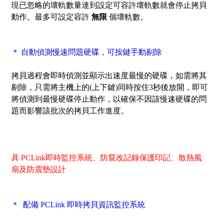
現已忽略的壞軌數量達到設定可容許壞軌數就會停止拷貝
動作。最多可設定容許
無限
個壞軌數。
＊ 自動偵測慢速問題硬碟，可按鍵手動剔除
拷貝過程會即時偵測並顯示出速度最慢的硬碟，如需將其
剔除，只需將主機上的(上下鍵)同時按住3秒後放開，即可
將偵測到最慢硬碟停止動作，以確保不因該慢速硬碟的問
題而影響該批次的拷貝工作進度。
具 PCLink即時監控系統、防竄改記錄保護印記、散熱風
扇及防震墊設計
＊ 配備 PCLink 即時拷貝資訊監控系統