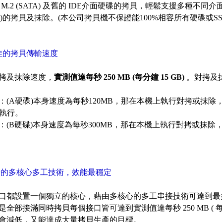
t、M.2 (SATA) 及舊的 IDE介面硬碟的拷貝，輕鬆支援多種不同介面2
SD)的拷貝及抹除。(本公司拷貝機不保證能100%相容所有硬碟或
佳的拷貝傳輸速度
拷及抹除速度，
實測值達每秒 250 MB (每分鐘 15 GB)
。對拷及
：(A硬碟)本身速度為每秒120MB，那在本機上執行對拷或抹
B執行。
：(B硬碟)本身速度為每秒300MB，那在本機上執行對拷或抹除
新的多核心多工技術，效能最穩定
口都設置一個獨立的核心，藉由多核心的多工串接技術可達到最
是全部接滿同時拷貝每個接口皆可達到實測值達每秒 250 MB ( 每分
會減低，又能達成大量拷貝生產的目標。