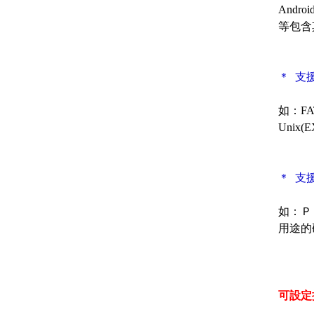
Androi
等包含
＊ 支
如：FAT1
Unix
＊ 支
如：Ｐ
用途的
可設定