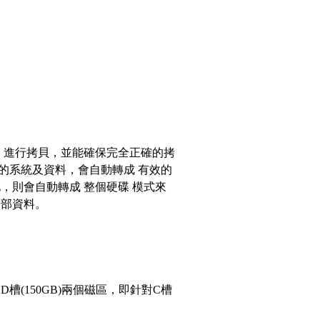
0GB 進行拷貝，並能確保完全正確的拷
的系統及資料，會自動轉成 有效的
，則會自動轉成 整個硬碟 模式來
全部資料。
槽(150GB)兩個磁區，即針對C槽