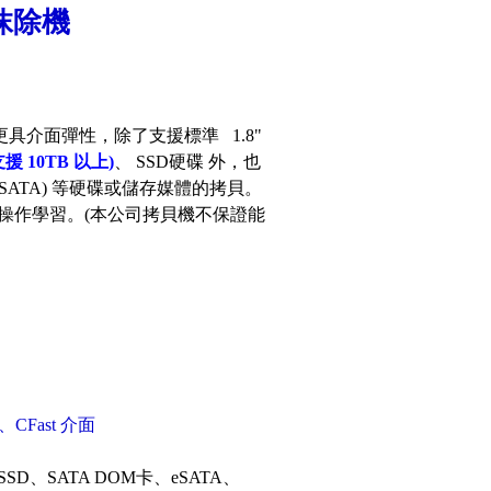
料抹除機
具介面彈性，除了支援標準 1.8"
支援 10TB 以上)
、 SSD硬碟 外，也
2 (SATA) 等硬碟或儲存媒體的拷貝。
操作學習。(本公司拷貝機不保證能
、CFast 介面
SD、SATA DOM卡、eSATA、