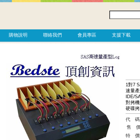
購物說明
聯絡我們
會員專區
支援下載
1對7 
速量產型
IDE/S
對拷機
硬碟拷
代
售
特