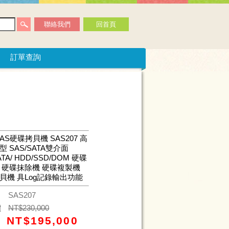
聯絡我們
回首頁
訂單查詢
SAS硬碟拷貝機 SAS207 高
 SAS/SATA雙介面
ATA/ HDD/SSD/DOM 硬碟
 硬碟抹除機 硬碟複製機
貝機 具Log記錄輸出功能
碼
SAS207
價
NT$
230,000
NT$
195,000
價