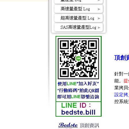
頂創資
針對一
能。
提供
業拷貝
設定拷
控系統