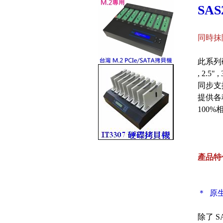
SA
同時抹
此系列
, 2.5
同步支援
提供各
100
產品特
＊ 原生
除了 S