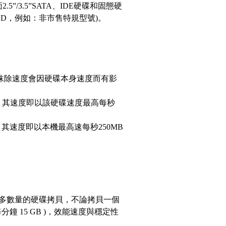
.5”/3.5”SATA、IDE硬碟和固態硬
SSD，例如：非市售特規型號)。
抹除速度會因硬碟本身速度而有影
除，其速度即以該硬碟速度最高每秒
，其速度即以本機最高速每秒250MB
多數量的硬碟拷貝，不論拷貝一個
鐘 15 GB )，效能速度與穩定性