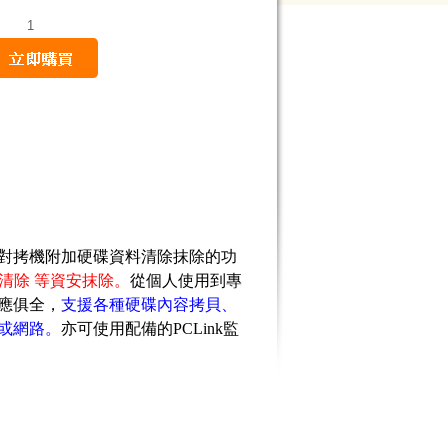
量
對拷機附加硬碟資料清除抹除的功
) 、安全清除 等資安抹除。
從個人使用到專
應俱全，
支援各種硬碟內容拷貝、
或網路。
亦可使用配備的PCLink監