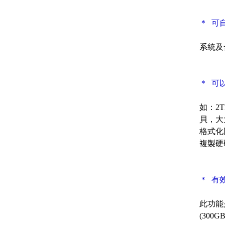
＊ 可
系統及
＊ 可
如：2
貝，大
格式化
複製硬
＊ 有
此功能
(300