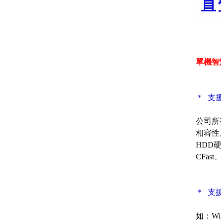
單機智
＊ 支
公司所
相容性。
HDD
CFas
＊ 支
如：Wind