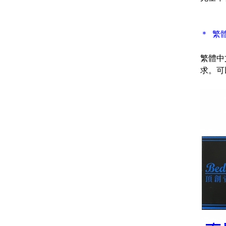
＊ 繁
繁體中
求。可