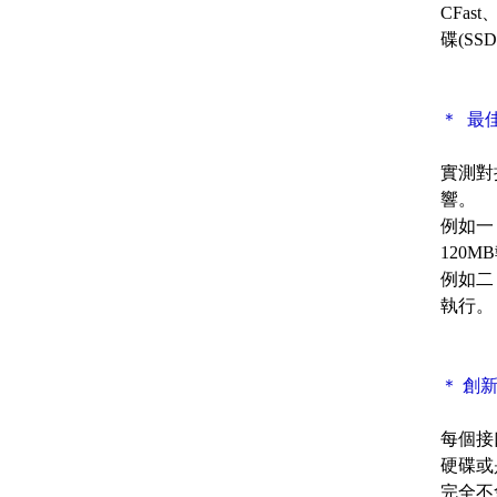
CFas
碟(S
＊ 最
實測對
響。
例如一
120M
例如二
執行。
＊ 創
每個接
硬碟或
完全不