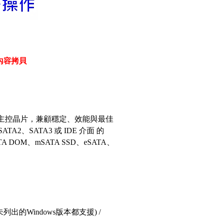
內容拷貝
IC 主控晶片，兼顧穩定、效能與最佳
TA2、SATA3 或 IDE 介面 的
DOM、mSATA SSD、eSATA、
er (包含其他未列出的Windows版本都支援) /