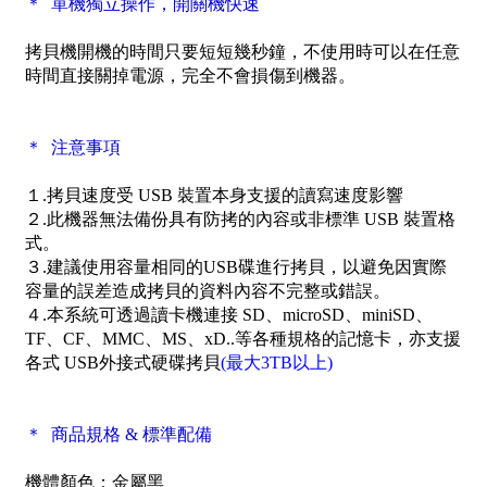
＊ 單機獨立操作，開關機快速
拷貝機開機的時間只要短短幾秒鐘，不使用時可以在任意
時間直接關掉電源，完全不會損傷到機器。
＊ 注意事項
１.拷貝速度受 USB 裝置本身支援的讀寫速度影響
２.此機器無法備份具有防拷的內容或非標準 USB 裝置格
式。
３.建議使用容量相同的USB碟進行拷貝，以避免因實際
容量的誤差造成拷貝的資料內容不完整或錯誤。
４.本系統可透過讀卡機連接 SD、microSD、miniSD、
TF、CF、MMC、MS、xD..等各種規格的記憶卡，亦支援
各式 USB外接式硬碟拷貝
(最大3TB以上)
＊ 商品規格 & 標準配備
機體顏色：金屬黑