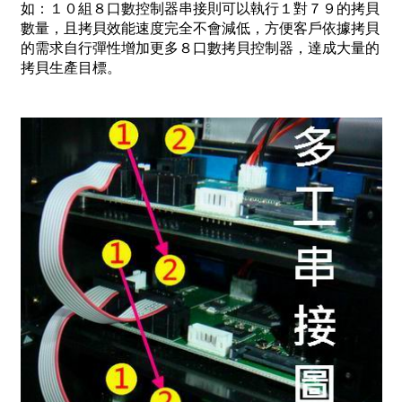
如：１０組８口數控制器串接則可以執行１對７９的拷貝
數量，且拷貝效能速度完全不會減低，方便客戶依據拷貝
的需求自行彈性增加更多８口數拷貝控制器，達成大量的
拷貝生產目標。