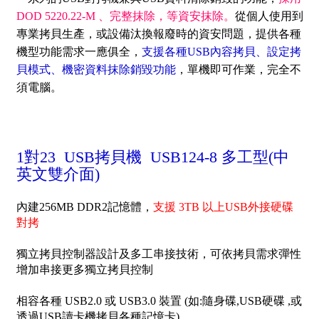
DOD 5220.22-M 、完整抹除，等資安抹除。
從個人使用到
專業拷貝生產，或設備汰換報廢時的資安問題，提供各種
機型功能需求一應俱全，
支援各種USB內容拷貝、設定拷
貝模式、機密資料抹除銷毀功能
，
單機即可作業，完全不
須電腦
。
1對23 USB拷貝機 USB124-8 多工型(中
英文雙介面)
內建256MB DDR2記憶體，
支援 3TB 以上USB外接硬碟
對拷
獨立拷貝控制器設計及多工串接技術，可依拷貝需求彈性
增加串接更多獨立拷貝控制
相容各種 USB2.0 或 USB3.0 裝置 (如:隨身碟,USB硬碟 ,或
透過USB讀卡機拷貝各種記憶卡)