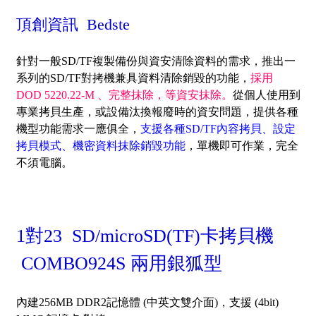
頂創資訊 Bedste
針對一般SD/TF複製備份與資安清除資料的需求，推出一
系列的SD/TF對拷機兼具資料清除銷毀的功能，
採用
DOD 5220.22-M 、完整抹除，等資安抹除。
從個人使用到
專業拷貝生產，或設備汰換報廢時的資安問題，提供各種
機型功能需求一應俱全，
支援各種SD/TF內容拷貝、設定
拷貝模式、機密資料抹除銷毀功能
，單機即可作業，完全
不須電腦。
1對23 SD/microSD(TF)卡拷貝機
COMBO924S 兩用銀狐型
內建256MB DDR2記憶體 (中英文雙介面)，
支援 (4bit)