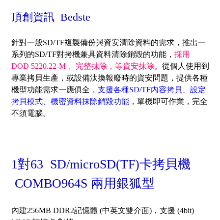
頂創資訊 Bedste
針對一般SD/TF複製備份與資安清除資料的需求，推出一
系列的SD/TF對拷機兼具資料清除銷毀的功能，
採用
DOD 5220.22-M 、完整抹除，等資安抹除。
從個人使用到
專業拷貝生產，或設備汰換報廢時的資安問題，提供各種
機型功能需求一應俱全，
支援各種SD/TF內容拷貝、設定
拷貝模式、機密資料抹除銷毀功能
，單機即可作業，完全
不須電腦。
1對63 SD/microSD(TF)卡拷貝機
COMBO964S 兩用銀狐型
內建256MB DDR2記憶體 (中英文雙介面)，
支援 (4bit)