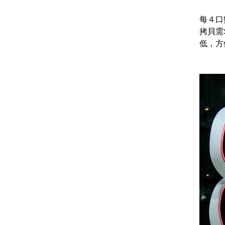
每４口
拷貝需
低，方