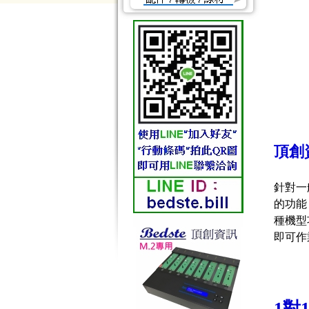
頂創資
針對一般
的功能
種機型
即可作
1對1