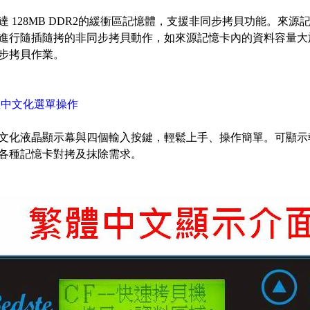
達 128MB DDR2的緩衝區記憶體，支援非同步拷貝功能。來源記
進行隨插隨拷的非同步拷貝動作，如來源記憶卡內的資料容量大於 緩
步拷貝作業。
體中文化選單操作
文化液晶顯示幕與四個輸入按鍵，輕鬆上手、操作簡單。可顯示
各種記憶卡對拷及抹除需求。