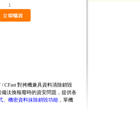
量
/ CFast 對拷機兼具資料清除銷毀
設備汰換報廢時的資安問題，提供各
拷貝模式、機密資料抹除銷毀功能
，單機