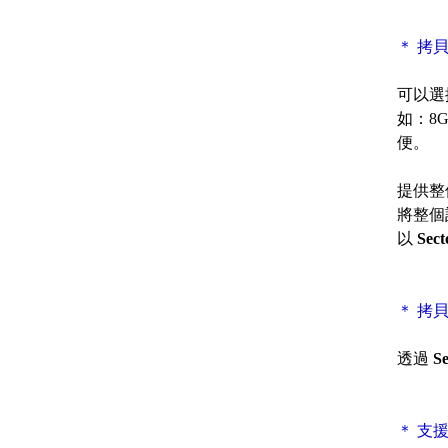
＊ 拷
可以選
如：8
便。
提供整
將整個
以
Sect
＊ 拷
透過
Se
＊ 支