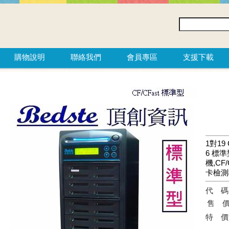
購物說明
聯絡我們
會員專區
支援下載
1對19 
6 標準
機,CF/
卡檢測機
代
售
特