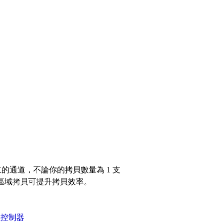
獨立的通道，不論你的拷貝數量為 1 支
料區域拷貝可提升拷貝效率。
貝控制器