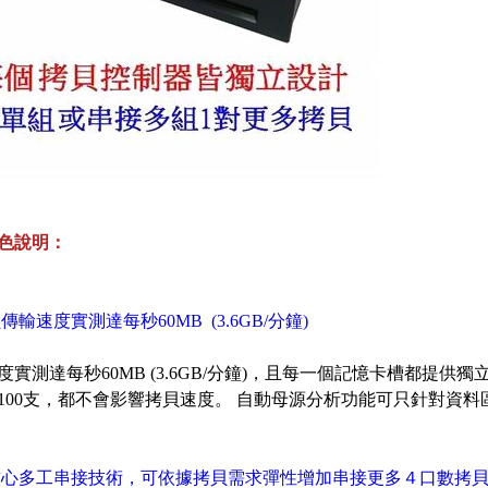
色說明：
傳輸速度實測達每秒60MB (3.6GB/分鐘)
度實測達每秒60MB (3.6GB/分鐘)，且每一個記憶卡槽都提供
100支，都不會影響拷貝速度。 自動母源分析功能可只針對資
核心多工串接技術，可依據拷貝需求彈性增加串接更多４口數拷