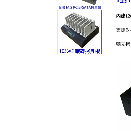
內建12
支援對拷
獨立拷