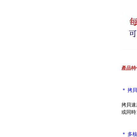
產品特
＊ 拷貝
拷貝速
或同時
＊ 多