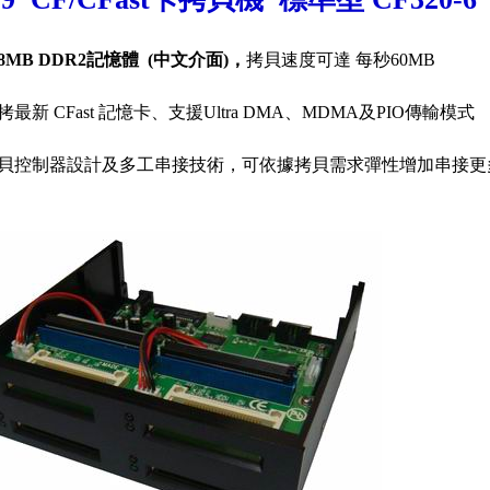
8MB DDR2記憶體 (中文介面)，
拷貝速度可達 每秒60MB
最新 CFast 記憶卡、支援Ultra DMA、MDMA及PIO傳輸模式
貝控制器設計及多工串接技術，可依據拷貝需求彈性增加串接更