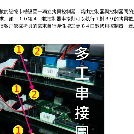
數的記憶卡槽設置一獨立拷貝控制器，藉由控制器與控制器間的
求。如：１０組４口數控制器串接則可以執行１對３９的拷貝數
便客戶依據拷貝的需求自行彈性增加更多４口數拷貝控制器，達