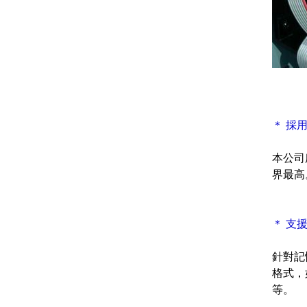
＊ 採
本公司
界最高
＊ 支
針對記
格式，如：W
等。