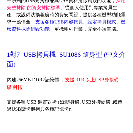
一系列的USB對拷機兼具USB資料清除銷毀的功能，
採用
完整抹除 的資安抹除標準。
從個人使用到專業拷貝生
產，或設備汰換報廢時的資安問題，提供各種機型功能需
求一應俱全，
支援各種USB內容拷貝、設定拷貝模式、機
密資料抹除銷毀功能
，單機即可作業，完全不須電腦。
1對7 USB拷貝機 SU1086 隨身型 (中文介
面)
內建256MB DDR2記憶體
，
支援 3TB 以上USB外接硬
碟 對拷
支援各種 USB 裝置對拷 (如:隨身碟, USB外接硬碟 ,或透
過USB讀卡機拷貝各種記憶卡)\