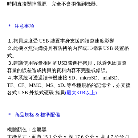
時間直接關掉電源，完全不會損傷到機器。
＊
注意事項
１.拷貝速度受 USB 裝置本身支援的讀寫速度影響
２.此機器無法備份具有防拷的內容或非標準 USB 裝置格
式。
３.建議使用容量相同的USB碟進行拷貝，以避免因實際
容量的誤差造成拷貝的資料內容不完整或錯誤。
４.本系統可透過讀卡機連接 SD、microSD、miniSD、
TF、CF、MMC、MS、xD..等各種規格的記憶卡，亦支援
各式 USB 外接式硬碟 拷貝
(最大3T
B以上)
＊ 商品規格 & 標準配備
機體顏色：金屬黑
主機尺寸：面寬 15.1 公分 x 深 17.6 公分 x 高 4.7 公分
(1