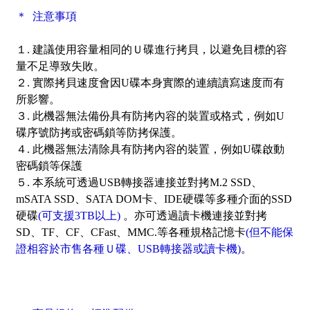
＊ 注意事項
１. 建議使用容量相同的Ｕ碟進行拷貝，以避免目標的容
量不足導致失敗。
２. 實際拷貝速度會因U碟本身實際的連續讀寫速度而有
所影響。
３. 此機器無法備份具有防拷內容的裝置或格式，例如U
碟序號防拷或密碼鎖等防拷保護。
４. 此機器無法清除具有防拷內容的裝置，例如U碟啟動
密碼鎖等保護
５. 本系統可透過USB轉接器連接並對拷M.2 SSD、
mSATA SSD、SATA DOM卡、IDE硬碟等多種介面的SSD
硬碟
(可支援3TB以上)
。亦可透過讀卡機連接並對拷
SD、TF、CF、CFast、MMC.等各種規格記憶卡
(但不能保
證相容於市售各種Ｕ碟、USB轉接器或讀卡機)
。