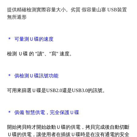
提供精確檢測實際容量大小。劣質 假容量山寨 USB裝置
無所遁形
＊ 可量測Ｕ碟
的速度
檢測 Ｕ碟 的 "讀"、"寫" 速度。
＊ 俱檢測Ｕ碟
訊號功能
可用來篩選Ｕ碟是USB2.0還是USB3.0的訊號。
＊ 俱備 智慧供電，完全保護Ｕ碟
開始拷貝時才開始啟動Ｕ碟的供電，拷貝完成後自動切斷
Ｕ碟的供電，讓使用者在插拔Ｕ碟時是在沒有通電的安全