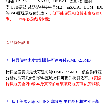
相容 USB3.1、USB3.0、USB2.0 裝置
(如:隨身
碟,USB硬碟 ,或透過轉接拷貝M.2 、mSATA、DOM、IDE
等SSD硬碟及各種記憶卡
，但不能保證相容於市售各種Ｕ
碟、USB轉接器或讀卡機
)
產品特色說明：
＊ 拷貝傳輸速度實測最快可達每秒90MB~225MB
拷貝速度實測最快可達每秒90MB~225MB ，俱自動母源
分析功能可只針對資料區域拷貝可提升拷貝效率。
(實際
拷貝速度會因U碟本身實際的連續讀寫速度而有所影響)
＊ 採用美國大廠 XILINX 塞靈思 主控晶片相容性最高