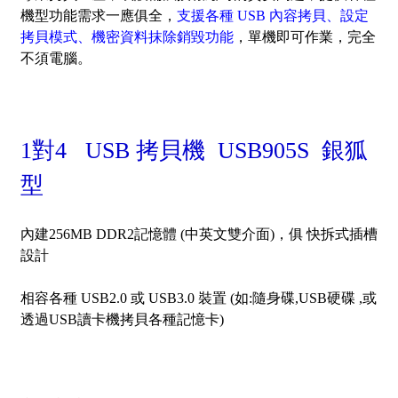
機型功能需求一應俱全，
支援各種 USB 內容拷貝、設定
拷貝模式、機密資料抹除銷毀功能
，單機即可作業，完全
不須電腦。
1對4 USB 拷貝機 USB905S 銀狐
型
內建256MB DDR2記憶體 (中英文雙介面)，
俱 快拆式插槽
設計
相容各種 USB2.0 或 USB3.0 裝置 (如:隨身碟,USB硬碟 ,或
透過USB讀卡機拷貝各種記憶卡)