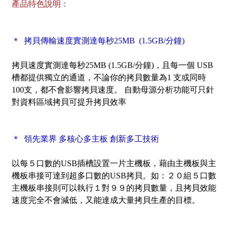
產品特色說明：
＊ 拷貝傳輸速度實測達每秒25MB (1.5GB/分鐘)
拷貝速度實測達每秒25MB (1.5GB/分鐘)，且每一個 USB
槽都提供獨立的通道，不論你的拷貝數量為1 支或同時
100支，都不會影響拷貝速度。 自動母源分析功能可只針
對資料區域拷貝可提升拷貝效率
＊ 領先業界 多核心多主板 創新多工技術
以每５口數的USB插槽設置一片主機板，藉由主機板與主
機板串接可達到超多口數的USB拷貝。如：２０組５口數
主機板串接則可以執行１對９９的拷貝數量，且拷貝效能
速度完全不會減低，又能達成大量拷貝生產的目標。