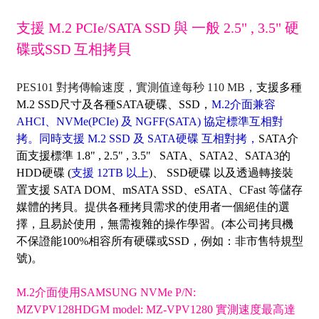
支援 M.2 PCIe/SATA SSD 與 一般 2.5" , 3.5" 硬
碟或SSD 互相拷貝
PES101 對拷傳輸速度，實測值達每秒 110 MB
，
支援多種
M.2 SSD尺寸及各種SATA硬碟、SSD，
M.2介面兼容
AHCI、NVMe(PCIe) 及 NGFF(SATA) 協定標準互相對
拷。同時支援 M.2 SSD 及 SATA硬碟 互相對拷，
SATA介
面支援標準 1.8" , 2.5" , 3.5" SATA、SATA2、SATA3的
HDD硬碟 (
支援 12TB 以上
)、 SSD硬碟 以及透過轉接裝
置支援 SATA DOM、mSATA SSD、eSATA、CFast 等儲存
媒體的拷貝。提供各種拷貝需求的使用者一個絕佳的選
擇，且易於使用，無需複雜的操作學習。(本公司拷貝機
不保證能100%相容所有硬碟或SSD，例如：非市售特規型
號)。
M.2介面使用SAMSUNG NVMe P/N:
MZVPV128HDGM model: MZ-VPV1280 實測速度最高達