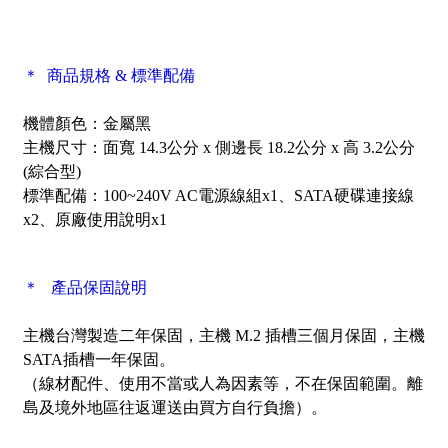
＊ 商品規格 & 標準配備
機體顏色：金屬黑
主機尺寸：面寬 14.3公分 x 側邊長 18.2公分 x 高 3.2公分
(綜合型)
標準配備：100~240V AC電源線組x1、SATA硬碟連接線
x2、原廠使用說明x1
＊ 產品保固說明
主機台灣製造
二年保固，主機 M.2 插槽三個月保固，主機
SATA插槽一年保固。
（線材配件、使用不當或人為因素等，不在保固範圍。離
島及境外地區往返運送由買方自行負擔）。