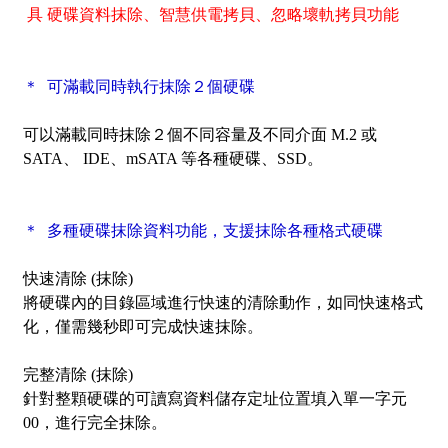
具 硬碟資料抹除
、
智慧供電拷貝、忽略壞軌拷貝功能
＊ 可滿載同時執行抹除２個硬碟
可以滿載同時抹除２個不同容量及不同介面 M.2 或
SATA、 IDE、mSATA 等各種硬碟、SSD。
＊ 多種硬碟抹除資料功能，支援抹除各種格式硬碟
快速清除 (抹除)
將硬碟內的目錄區域進行快速的清除動作，如同快速格式
化，僅需幾秒即可完成快速抹除。
完整清除 (抹除)
針對整顆硬碟的可讀寫資料儲存定址位置填入單一字元
00，進行完全抹除。