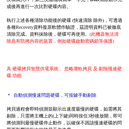
成後再進行一次比對硬碟內容。
執行上述各種清除功能後的硬碟 (快速清除 除外)，可透過
各種Recovery資料復原軟體作驗證，茲證明資料已被徹底
清除完成。資料抹除後，硬碟可再使用。
(此機器無法清
除具有防拷內容的裝置，例如硬碟啟動密碼鎖等保護)
具 硬碟拷貝智慧供電系統 、忽略壞軌拷貝 及 剔除慢速硬
碟 功能
＊ 自動偵測慢速問題硬碟，可按鍵手動剔除
拷貝過程會即時偵測並顯示出速度最慢的硬碟，如需將其
剔除，只需將主機上的(上下鍵)同時按住3秒後放開，即可
將偵測到最慢硬碟停止動作，以確保不因該慢速硬碟的問