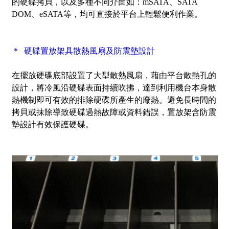
的硬碟拷貝，以及多種不同介面如：mSATA、SATA
DOM、eSATA等，均可直接於平台上輕鬆便利作業。
＊ 硬碟置放架具散熱風扇及防震墊設計
在擺放硬碟底部設置了大型散熱風扇，藉由平台散熱孔的
設計，將冷風沿硬碟表面持續吹拂，達到利用機台本身散
熱機制即可有效的排除硬碟所產生的廢熱。避免長時間的
拷貝或抹除導致硬碟過熱故障或資料錯誤，置放架含防震
墊設計有效保護硬碟。