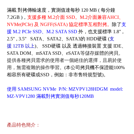
滿載 對拷傳輸速度，實測值達每秒 120 MB ( 每分鐘
7.2GB )，
支援多種 M.2介面 SSD。M.2介面兼容AHCI、
NVMe(PCIe) 及 NGFF(SATA) 協定標準互相對拷。
除了
支
援 M.2 PCIe SSD、M.2 SATA SSD
外，也支援標準 1.8" ,
2.5" , 3.5" SATA、SATA2、SATA3的 HDD硬碟 (
支
援 12TB 以上
)、 SSD硬碟 以及 透過轉接裝置 支援 IDE、
SATA DOM、mSATA SSD、eSATA
等儲存媒體的拷貝。
提供各種拷貝需求的使用者一個絕佳的選擇，且易於使
用，無需複雜的操作學習。
(本公司拷貝機不保證能100%
相容所有硬碟或SSD，例如：非市售特規型號)。
使用 SAMSUNG NVMe P/N: MZVPV128HDGM model:
MZ-VPV1280 滿載對拷實測值每秒120MB
產品特色簡介：