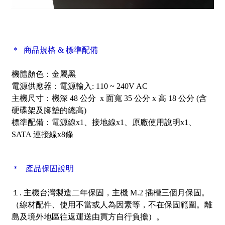
＊ 商品規格 & 標準配備
機體顏色：金屬黑
電源供應器：電源輸入: 110 ~ 240V AC
主機尺寸：機深 48 公分 x 面寬 35 公分 x 高 18 公分 (含
硬碟架及腳墊的總高)
標準配備：電源線x1、接地線x1、原廠使用說明x1、
SATA 連接線x8條
＊ 產品保固說明
１. 主機台灣製造二年保固，主機 M.2 插槽三個月保固。
（線材配件、使用不當或人為因素等，不在保固範圍。離
島及境外地區往返運送由買方自行負擔）。