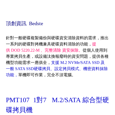
頂創資訊 Bedste
針
對一般硬碟複製備份與硬碟資安清除資料的需求，推出
一系列的硬碟對拷機兼具硬碟資料清除的功能
，
提
供
DOD 5220.22-M 、完整清除 資安抹除。
從個人使用到
專業拷貝生產，或設備
汰換報廢時的資安問題，提供
各種
機型功能需求一應俱全，
支援 M.2 NVMe/SATA SSD 及
一般 SATA SSD硬碟拷貝、設定拷貝模式、機密資料抹除
功能
，
單機即可作業，完全不須電腦
。
PMT107 1對7 M.2/SATA 綜合型硬
碟拷貝機